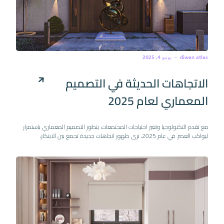
diwan atlas
يونيو 4, 2025
الاتجاهات الحديثة في التصميم
المعماري لعام 2025
مع تقدم التكنولوجيا وتغير احتياجات المجتمعات، يتطور التصميم المعماري باستمرار
ليواكب العصر. في عام 2025، نرى ظهور اتجاهات جديدة تجمع بين الابتكار،
الاستدامة، والراحة لتشكيل مبانٍ ومساحات أكثر ذكاءً وجمالاً.
1. العمارة المستدامة والصديقة
للبيئة
أصبحت الاستدامة من أهم أولويات التصميم المعماري. المباني في 2025 تعتمد
على مواد صديقة للبيئة، أنظمة توفير الطاقة، وتصميمات تتيح الاستفادة القصوى
من الإضاءة والتهوية الطبيعية لتقليل البصمة الكربونية.