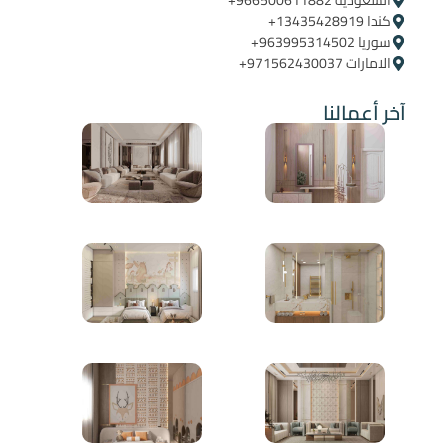
كندا ‪+13435428919
سوريا ‪+963995314502
الامارات ‪+971562430037
آخر أعمالنا