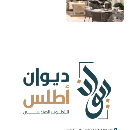
السعودية ‪+966500611882‬ ‪ ‪