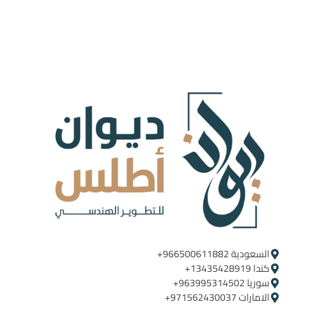
السعودية ‪+966500611882‬ ‪ ‪
كندا ‪+13435428919
سوريا ‪+963995314502
الامارات ‪+971562430037