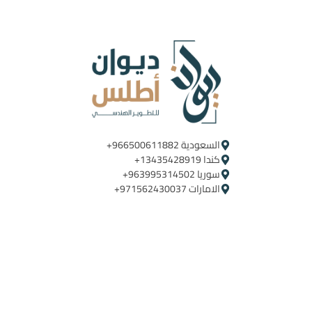
السعودية ‪+966500611882‬ ‪ ‪
كندا ‪+13435428919
سوريا ‪+963995314502
الامارات ‪+971562430037