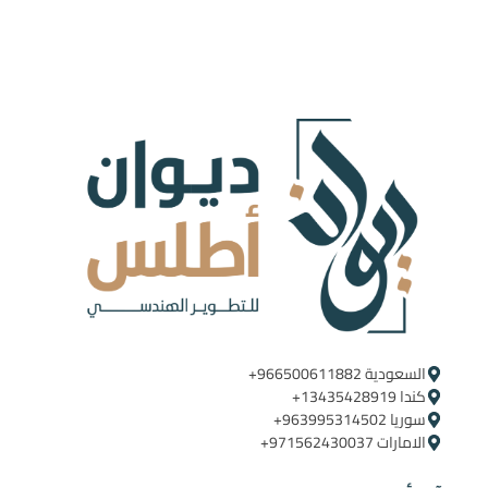
السعودية ‪+966500611882‬ ‪ ‪
كندا ‪+13435428919
سوريا ‪+963995314502
الامارات ‪+971562430037