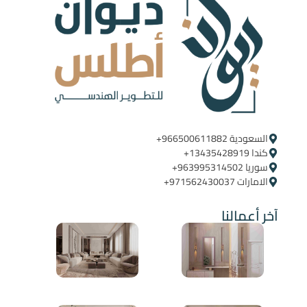
السعودية ‪+966500611882‬ ‪ ‪
كندا ‪+13435428919
سوريا ‪+963995314502
الامارات ‪+971562430037
آخر أعمالنا