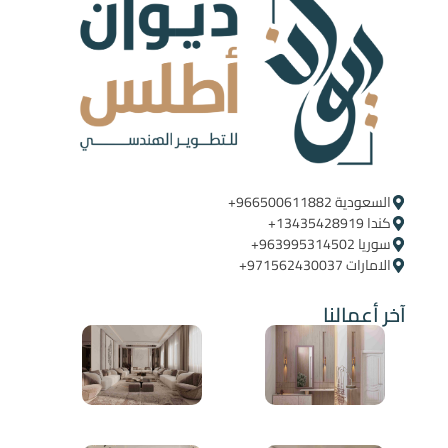
السعودية ‪+966500611882‬ ‪ ‪
كندا ‪+13435428919
سوريا ‪+963995314502
الامارات ‪+971562430037
آخر أعمالنا