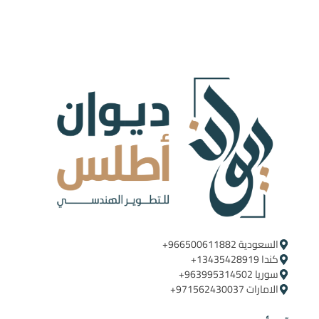
السعودية ‪+966500611882‬ ‪ ‪
كندا ‪+13435428919
سوريا ‪+963995314502
الامارات ‪+971562430037