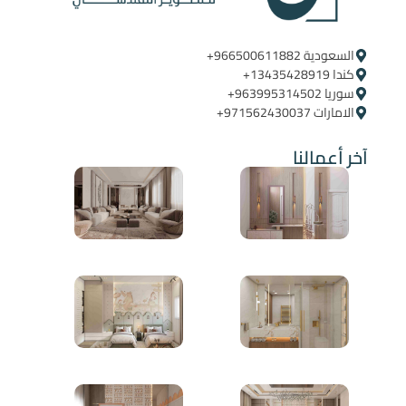
السعودية ‪+966500611882‬ ‪ ‪
كندا ‪+13435428919
سوريا ‪+963995314502
الامارات ‪+971562430037
آخر أعمالنا