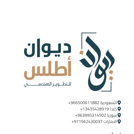
السعودية ‪+966500611882‬ ‪ ‪
كندا ‪+13435428919
سوريا ‪+963995314502
الامارات ‪+971562430037