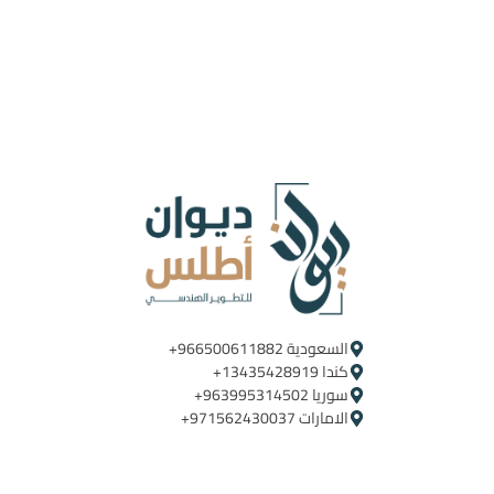
السعودية ‪+966500611882‬ ‪ ‪
كندا ‪+13435428919
سوريا ‪+963995314502
الامارات ‪+971562430037